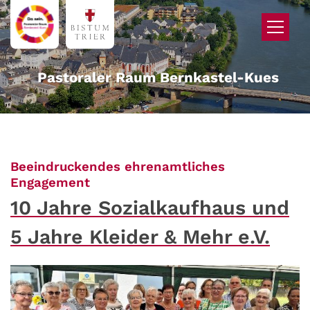
Zum Inhalt springen
Pastoraler Raum Bernkastel-Kues
Beeindruckendes ehrenamtliches
:
Engagement
10 Jahre Sozialkaufhaus und
5 Jahre Kleider & Mehr e.V.