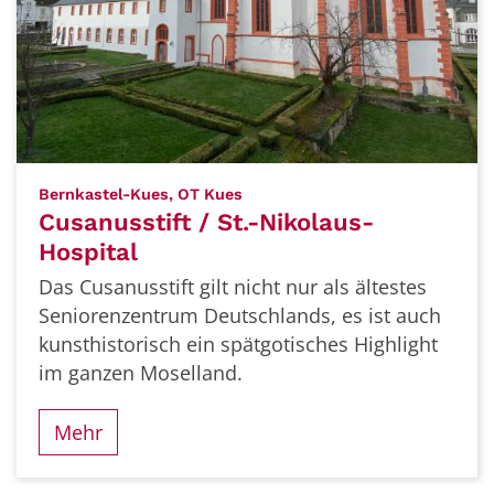
:
Bernkastel-Kues, OT Kues
Cusanusstift / St.-Nikolaus-
Hospital
Das Cusanusstift gilt nicht nur als ältestes
Seniorenzentrum Deutschlands, es ist auch
kunsthistorisch ein spätgotisches Highlight
im ganzen Moselland.
Mehr