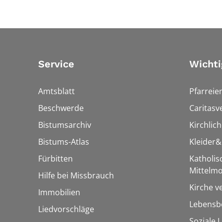
Service
Wichti
Amtsblatt
Pfarreie
Beschwerde
Caritasv
Bistumsarchiv
Kirchlic
Bistums-Atlas
Kleider
Fürbitten
Katholi
Mittelmo
Hilfe bei Missbrauch
Kirche v
Immobilien
Lebensbe
Liedvorschläge
Soziale 