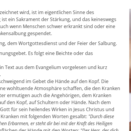
eichnet wird, ist im eigentlichen Sinne des
ist ein Sakrament der Stärkung, und das keineswegs
 Auch wenn Menschen schwer erkrankt sind oder eine
ankensalbung gespendet.
nung, dem Wortgottesdienst und der Feier der Salbung.
fnungsgebet. Es folgt eine Beichte oder das
in Text aus dem Evangelium vorgelesen und kurz
.
 schweigend im Gebet die Hände auf den Kopf. Die
ine wohltuende Atmosphäre schaffen, die den Kranken
ster ermutigen auch die Angehörigen, dem Kranken
uf den Kopf, auf Schultern oder Hände. Nach dem
Gott für sein heilendes Wirken in Jesus Christus und
es Kranken mit folgenden Worten gesalbt:
"Durch diese
hen Erbarmen, er steht dir bei mit der Kraft des Heiligen
enflächen der Hände mit den Worten:
"Der Herr, der dich