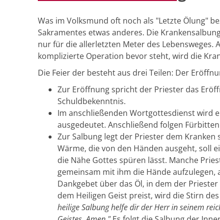
Was im Volksmund oft noch als "Letzte Ölung" bez
Sakramentes etwas anderes. Die Krankensalbung 
nur für die allerletzten Meter des Lebensweges.
komplizierte Operation bevor steht, wird die Kr
Die Feier der besteht aus drei Teilen: Der Eröff
Zur Eröffnung spricht der Priester das Eröf
Schuldbekenntnis.
Im anschließenden Wortgottesdienst wird e
ausgedeutet. Anschließend folgen Fürbitten
Zur Salbung legt der Priester dem Kranken
Wärme, die von den Händen ausgeht, soll e
die Nähe Gottes spüren lässt. Manche Prie
gemeinsam mit ihm die Hände aufzulegen, a
Dankgebet über das Öl, in dem der Priester 
dem Heiligen Geist preist, wird die Stirn d
heilige Salbung helfe dir der Herr in seinem reic
Geistes, Amen."
Es folgt die Salbung der Inn