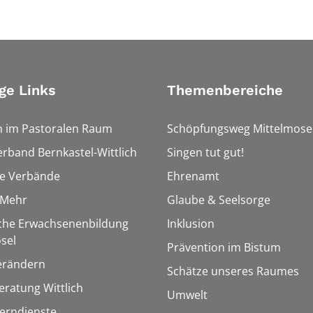
ge Links
Themenbereiche
n im Pastoralen Raum
Schöpfungsweg Mittelmose
erband Bernkastel-Wittlich
Singen tut gut!
he Verbände
Ehrenamt
&Mehr
Glaube & Seelsorge
sche Erwachsenenbildung
Inklusion
sel
Prävention im Bistum
erändern
Schätze unseres Raumes
ratung Wittlich
Umwelt
Lerndienste