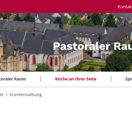
Kontak
Pastoraler Ra
toraler Raum
Kirche an Ihrer Seite
Spi
te
Krankensalbung