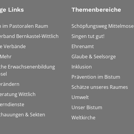
ge Links
Themenbereiche
n im Pastoralen Raum
Schöpfungsweg Mittelmose
erband Bernkastel-Wittlich
Singen tut gut!
he Verbände
Ehrenamt
&Mehr
Glaube & Seelsorge
sche Erwachsenenbildung
Inklusion
sel
Prävention im Bistum
erändern
Schätze unseres Raumes
ratung Wittlich
Umwelt
Lerndienste
Unser Bistum
chauungen & Sekten
Weltkirche