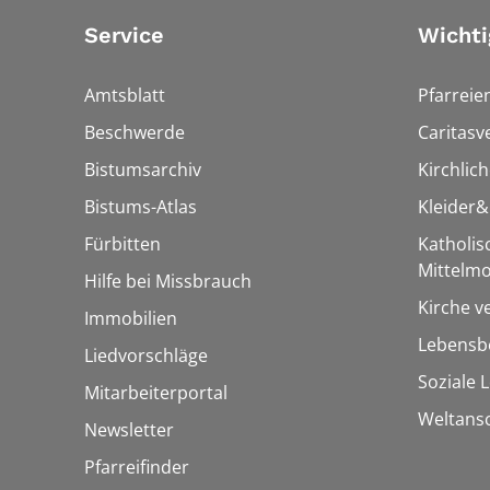
Service
Wichti
Amtsblatt
Pfarreie
Beschwerde
Caritasv
Bistumsarchiv
Kirchlic
Bistums-Atlas
Kleider
Fürbitten
Katholi
Mittelmo
Hilfe bei Missbrauch
Kirche v
Immobilien
Lebensbe
Liedvorschläge
Soziale 
Mitarbeiterportal
Weltans
Newsletter
Pfarreifinder