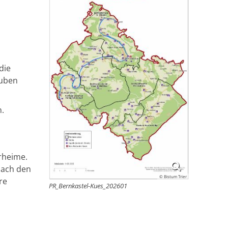
die
auben
n.
rrheime.
nach den
© Bistum Trier
re
PR_Bernkastel-Kues_202601