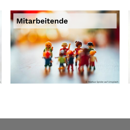
Mitarbeitende
h
© Markus Spiske auf Unsplash