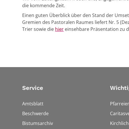
die kommende Zeit.
Einen guten Überblick über den Stand der Umse
Gremien des Pastoralen Raumes liefert Nr. 5 (Dez
Trier sowie die
hier
einsehbare Präsentation zu 
Service
Wichti
Amtsblatt
Pfarreie
Beschwerde
Caritasv
Bistumsarchiv
Kirchlic