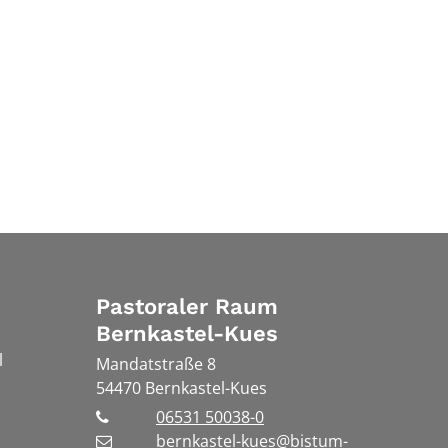
Pastoraler Raum
Bernkastel-Kues
l
Mandatstraße 8
54470
Bernkastel-Kues
06531 50038-0
bernkastel-kues@bistum-