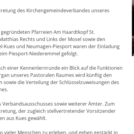
ertretung des Kirchengemeindeverbandes unseres
u gegründeten Pfarreien Am Haardtkopf St.
Matthias Rechts und Links der Mosel sowie den
tel-Kues und Neumagen-Piesport waren der Einladung
heim Piesport-Niederemmel gefolgt.
ach einer Kennenlernrunde ein Blick auf die Funktionen
rgan unseres Pastoralen Raumes wird künftig den
 sowie die Verteilung der Schlüsselzuweisungen des
mes.
des Verbandsausschusses sowie weiterer Ämter. Zum
retung, der zugleich stellvertretender Vorsitzender
en aus Kues gewählt.
 vieler Menschen zu erleben, und gehen gestärkt in