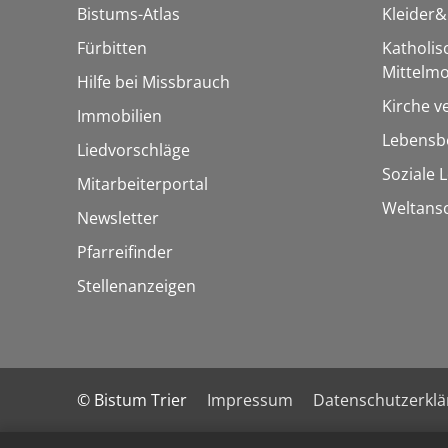
Bistums-Atlas
Kleider
Fürbitten
Katholi
Mittelmo
Hilfe bei Missbrauch
Kirche v
Immobilien
Lebensbe
Liedvorschläge
Soziale 
Mitarbeiterportal
Weltans
Newsletter
Pfarreifinder
Stellenanzeigen
© Bistum Trier
Impressum
Datenschutzerkl