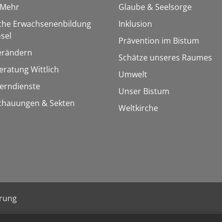
&Mehr
Glaube & Seelsorge
sche Erwachsenenbildung
Inklusion
sel
Prävention im Bistum
erändern
Schätze unseres Raumes
ratung Wittlich
Umwelt
Lerndienste
Unser Bistum
chauungen & Sekten
Weltkirche
ärung