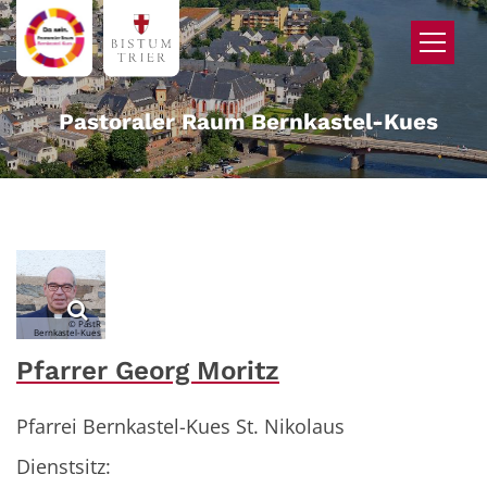
Zum Inhalt springen
Pastoraler Raum Bernkastel-Kues
© PastR
Bernkastel-Kues
Pfarrer Georg Moritz
Pfarrei Bernkastel-Kues St. Nikolaus
Dienstsitz: