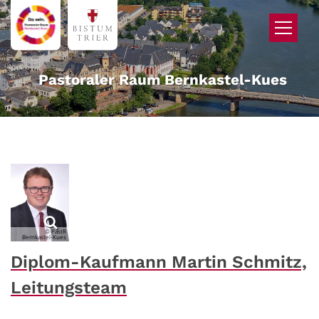
Zum Inhalt springen
Pastoraler Raum Bernkastel-Kues
© PastR
Bernkastel-Kues
Diplom-Kaufmann Martin Schmitz,
Leitungsteam