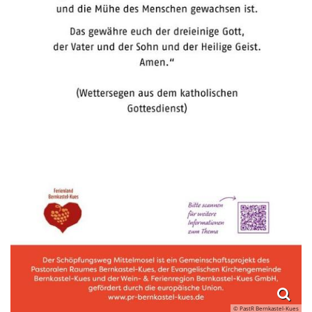
© PastR Bernkastel-Kues