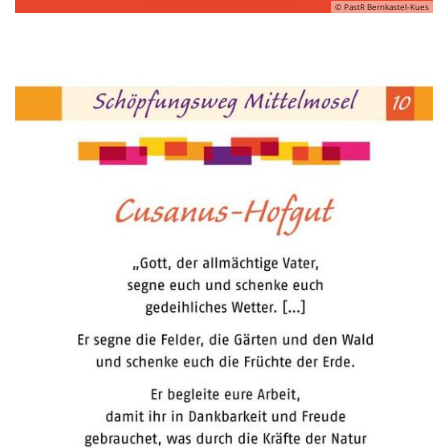
© PastR Bernkastel-Kues