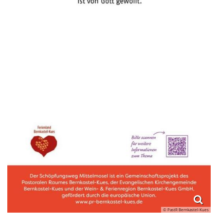
© PastR Bernkastel-Kues