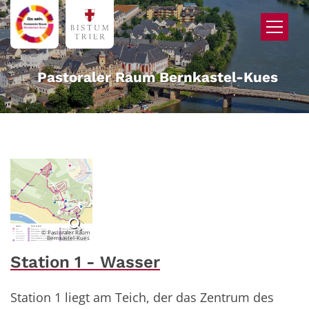
Zum Inhalt springen
Pastoraler Raum Bernkastel-Kues
© Pastoraler Raum
Bernkastel-Kues
Station 1 - Wasser
Station 1 liegt am Teich, der das Zentrum des