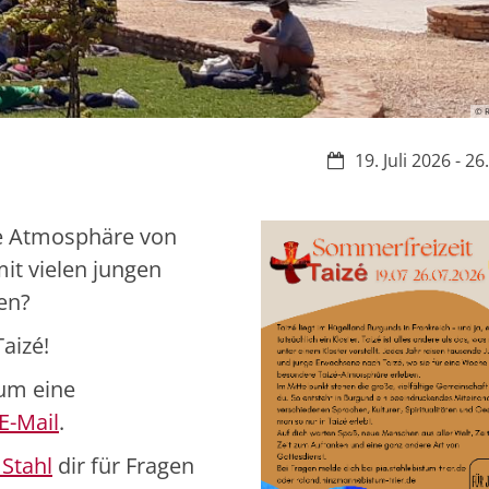
© 
Datum:
19. Juli 2026 - 26
re Atmosphäre von
t vielen jungen
en?
Taizé!
 um eine
E-Mail
.
 Stahl
dir für Fragen