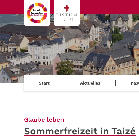
Zum Inhalt springen
Start
Aktuelles
Pas
:
Glaube leben
Sommerfreizeit in Taizé