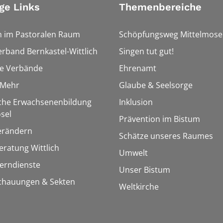
ge Links
Themenbereiche
n im Pastoralen Raum
Schöpfungsweg Mittelmose
erband Bernkastel-Wittlich
Singen tut gut!
he Verbände
Ehrenamt
&Mehr
Glaube & Seelsorge
sche Erwachsenenbildung
Inklusion
sel
Prävention im Bistum
erändern
Schätze unseres Raumes
ratung Wittlich
Umwelt
Lerndienste
Unser Bistum
chauungen & Sekten
Weltkirche