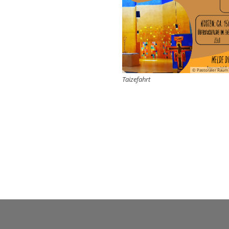
© Pastoraler Raum
Taizefahrt