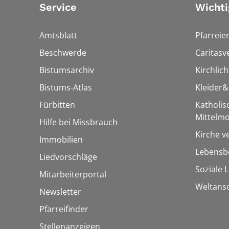
Service
Wichti
Amtsblatt
Pfarreie
Beschwerde
Caritasv
Bistumsarchiv
Kirchlic
Bistums-Atlas
Kleider
Fürbitten
Katholi
Mittelmo
Hilfe bei Missbrauch
Kirche v
Immobilien
Lebensbe
Liedvorschläge
Soziale 
Mitarbeiterportal
Weltans
Newsletter
Pfarreifinder
Stellenanzeigen