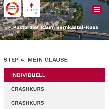
Zum Inhalt springen
Pastoraler Raum Bernkastel-Kues
STEP 4. MEIN GLAUBE
INDIVIDUELL
CRASHKURS
CRASHKURS