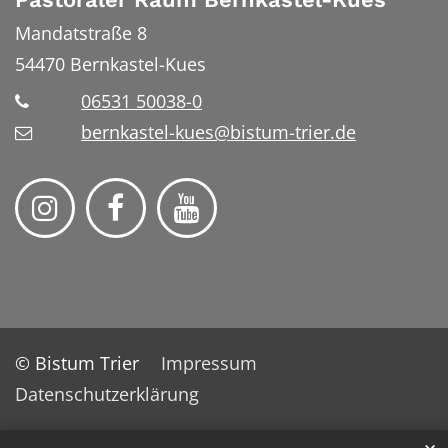
Mandatstraße 8
54470
Bernkastel-Kues
06531 50038-0
bernkastel-kues@bistum-trier.de
© Bistum Trier
Impressum
Datenschutzerklärung