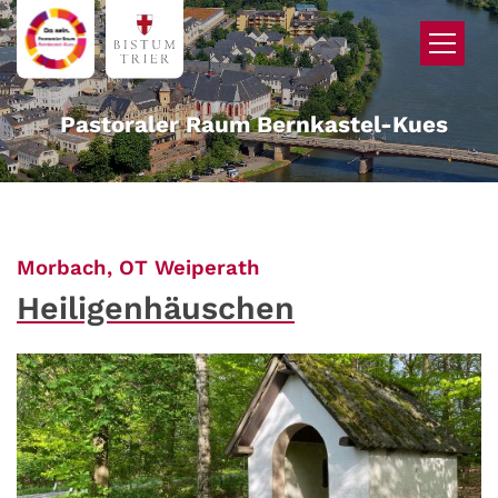
Zum Inhalt springen
Pastoraler Raum Bernkastel-Kues
:
Morbach, OT Weiperath
Heiligenhäuschen