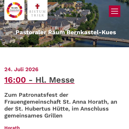
Zum Inhalt springen
Pastoraler Raum Bernkastel-Kues
:
24. Juli 2026
16:00
Hl. Messe
Zum Patronatsfest der
Frauengemeinschaft St. Anna Horath, an
der St. Hubertus Hütte, im Anschluss
gemeinsames Grillen
:
Horath