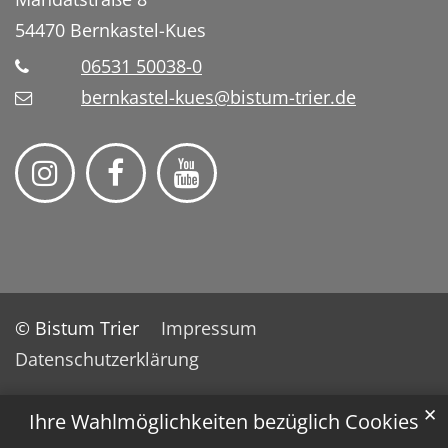
54470
Bernkastel-Kues
06531 50038-0
bernkastel-kues@bistum-trier.de
© Bistum Trier
Impressum
Datenschutzerklärung
✕
Ihre Wahlmöglichkeiten bezüglich Cookies