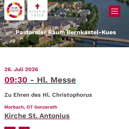
Zum Inhalt springen
Pastoraler Raum Bernkastel-Kues
:
26. Juli 2026
09:30
Hl. Messe
Zu Ehren des Hl. Christophorus
:
Morbach, OT Gonzerath
Kirche St. Antonius