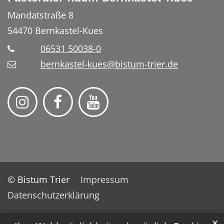
Mandatstraße 8
54470
Bernkastel-Kues
06531 50038-0
bernkastel-kues@bistum-trier.de
© Bistum Trier
Impressum
Datenschutzerklärung
✕