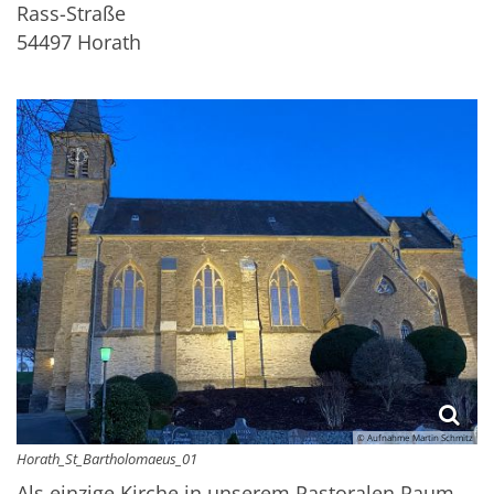
Rass-Straße
54497
Horath
© Aufnahme Martin Schmitz
Horath_St_Bartholomaeus_01
Als einzige Kirche in unserem Pastoralen Raum,