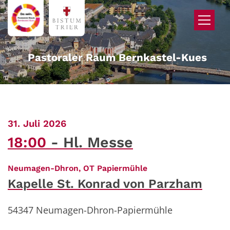
Zum Inhalt springen
Pastoraler Raum Bernkastel-Kues
:
31. Juli 2026
18:00
Hl. Messe
:
Neumagen-Dhron, OT Papiermühle
Kapelle St. Konrad von Parzham
54347
Neumagen-Dhron-Papiermühle