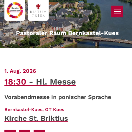
Zum Inhalt springen
Pastoraler Raum Bernkastel-Kues
:
1. Aug. 2026
18:30
Hl. Messe
Vorabendmesse in ponischer Sprache
:
Bernkastel-Kues, OT Kues
Kirche St. Briktius