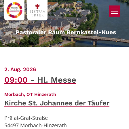
Zum Inhalt springen
Pastoraler Raum Bernkastel-Kues
:
2. Aug. 2026
09:00
Hl. Messe
:
Morbach, OT Hinzerath
Kirche St. Johannes der Täufer
Prälat-Graf-Straße
54497
Morbach-Hinzerath