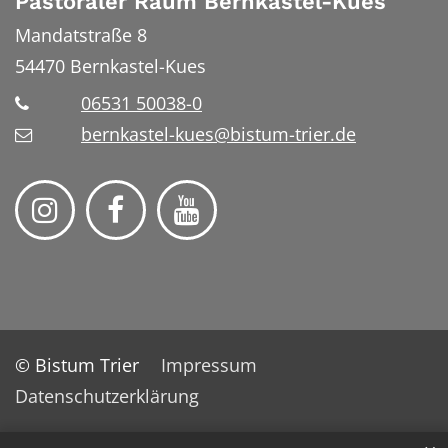
Pastoraler Raum Bernkastel-Kues
Mandatstraße 8
54470
Bernkastel-Kues
06531 50038-0
bernkastel-kues@bistum-trier.de
© Bistum Trier
Impressum
Datenschutzerklärung