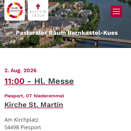
Zum Inhalt springen
Pastoraler Raum Bernkastel-Kues
:
2. Aug. 2026
11:00
Hl. Messe
:
Piesport, OT Niederemmel
Kirche St. Martin
Am Kirchplatz
54498
Piesport