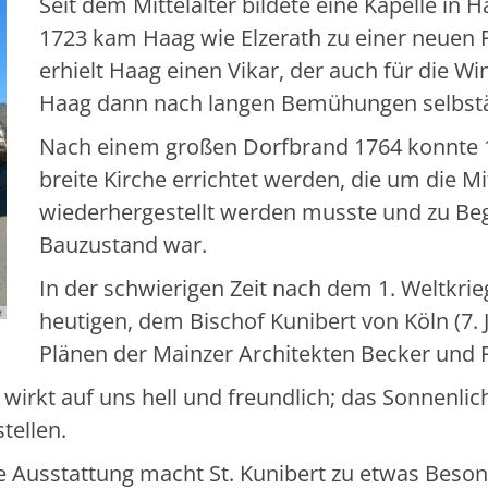
Seit dem Mittelalter bildete eine Kapelle in Ha
1723 kam Haag wie Elzerath zu einer neuen Pf
erhielt Haag einen Vikar, der auch für die W
Haag dann nach langen Bemühungen selbstän
Nach einem großen Dorfbrand 1764 konnte 1
breite Kirche errichtet werden, die um die M
wiederhergestellt werden musste und zu Beg
Bauzustand war.
In der schwierigen Zeit nach dem 1. Weltkrie
z
heutigen, dem Bischof Kunibert von Köln (7.
Plänen der Mainzer Architekten Becker und 
irkt auf uns hell und freundlich; das Sonnenlich
tellen.
te Ausstattung macht St. Kunibert zu etwas Beso