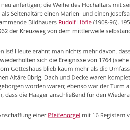
neu anfertigen; die Weihe des Hochaltars mit se
 als Seitenaltäre einen Marien- und einen Josefs
 stammende Bildhauers
Rudolf Höfle
(1908-96). 1
1962 der Kreuzweg von dem mittlerweile selbständ
ben ist! Heute erahnt man nichts mehr davon, dass
iederholten sich die Ereignisse von 1764 (siehe 
om Gotteshaus blieb kaum mehr als die Umfassun
en Altäre übrig. Dach und Decke waren komplett
e geborgen worden waren; ebenso war der Turm a
h, dass die Haager anschließend für den Wieder
Anschaffung einer
Pfeifenorgel
mit 16 Registern v