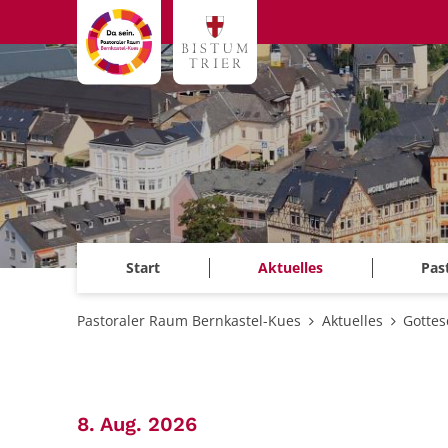
Zum Inhalt springen
Start
Aktuelles
Pas
Pastoraler Raum Bernkastel-Kues
Aktuelles
Gottes
:
8. Aug. 2026