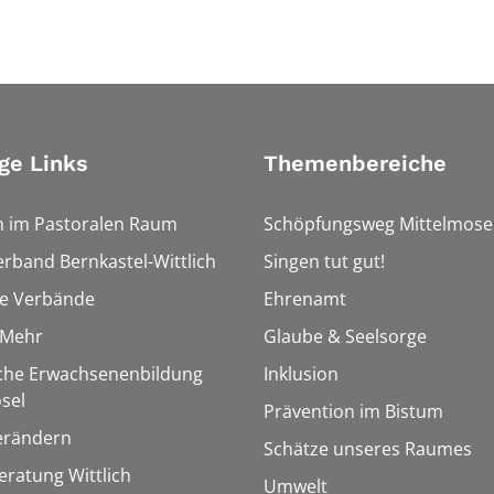
ge Links
Themenbereiche
n im Pastoralen Raum
Schöpfungsweg Mittelmose
erband Bernkastel-Wittlich
Singen tut gut!
he Verbände
Ehrenamt
&Mehr
Glaube & Seelsorge
sche Erwachsenenbildung
Inklusion
sel
Prävention im Bistum
erändern
Schätze unseres Raumes
ratung Wittlich
Umwelt