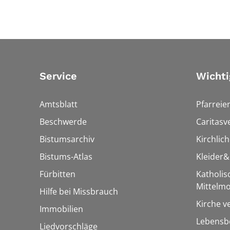
Service
Wichti
Amtsblatt
Pfarreie
Beschwerde
Caritasv
Bistumsarchiv
Kirchlic
Bistums-Atlas
Kleider
Fürbitten
Katholi
Mittelmo
Hilfe bei Missbrauch
Kirche v
Immobilien
Lebensbe
Liedvorschläge