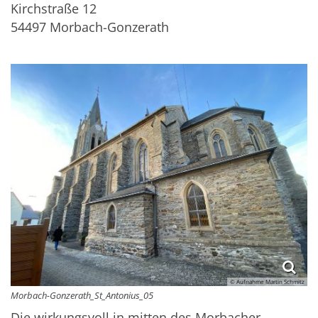
Kirchstraße 12
54497
Morbach-Gonzerath
© Aufnahme Martin Schmitz
Morbach-Gonzerath_St_Antonius_05
Die wirkungsvoll in mitten des Morbacher