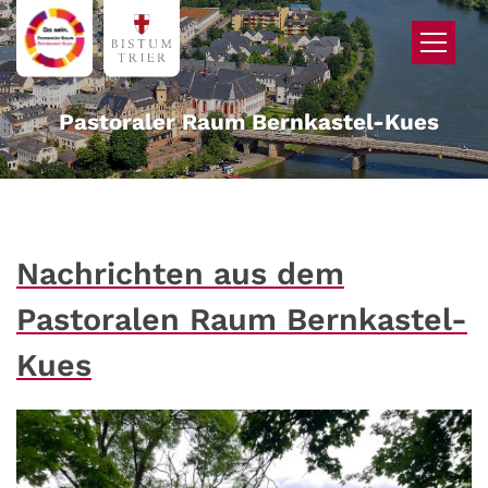
Zum Inhalt springen
Pastoraler Raum Bernkastel-Kues
Nachrichten aus dem
Pastoralen Raum Bernkastel-
Kues