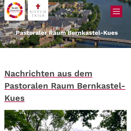
Zum Inhalt springen
Pastoraler Raum Bernkastel-Kues
Nachrichten aus dem
Pastoralen Raum Bernkastel-
Kues