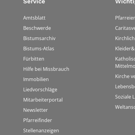
Service
Wichti
Amtsblatt
Pfarreie
Beschwerde
Caritasv
Bistumsarchiv
Kirchlic
Bistums-Atlas
Kleider
Fürbitten
Katholi
Mittelmo
Hilfe bei Missbrauch
Kirche v
Immobilien
Lebensbe
Liedvorschläge
Soziale 
Mitarbeiterportal
Weltans
Newsletter
Pfarreifinder
Stellenanzeigen