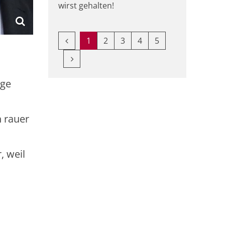
wirst gehalten!
Vorherige Seite
1
2
3
4
5
Nächste Seite
age
h rauer
, weil