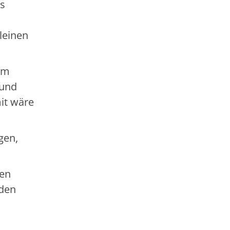
us
leinen
 am
 und
it wäre
gen,
gen
 den