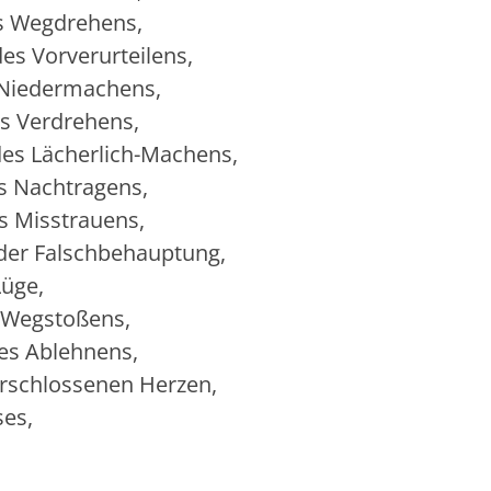
es Wegdrehens,
des Vorverurteilens,
s Niedermachens,
es Verdrehens,
 des Lächerlich-Machens,
es Nachtragens,
es Misstrauens,
t der Falschbehauptung,
Lüge,
s Wegstoßens,
es Ablehnens,
verschlossenen Herzen,
ses,