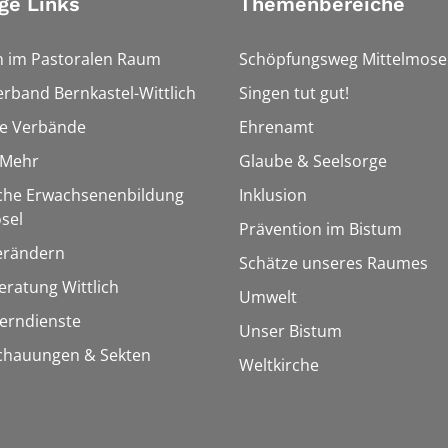
ge Links
Themenbereiche
n im Pastoralen Raum
Schöpfungsweg Mittelmose
erband Bernkastel-Wittlich
Singen tut gut!
he Verbände
Ehrenamt
&Mehr
Glaube & Seelsorge
sche Erwachsenenbildung
Inklusion
sel
Prävention im Bistum
erändern
Schätze unseres Raumes
ratung Wittlich
Umwelt
Lerndienste
Unser Bistum
chauungen & Sekten
Weltkirche