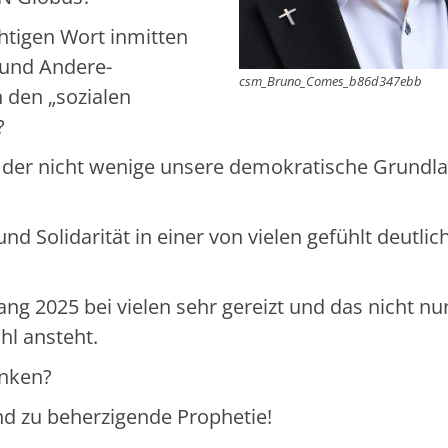
tigen Wort inmitten
n und Andere-
csm_Bruno_Comes_b86d347ebb
 den „sozialen
?
in der nicht wenige unsere demokratische Grundl
 Solidarität in einer von vielen gefühlt deutlic
g 2025 bei vielen sehr gereizt und das nicht nur
hl ansteht.
anken?
und zu beherzigende Prophetie!