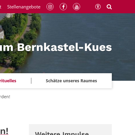
t
Stellenangebote
um Bernkastel-Kues
rituelles
Schätze unseres Raumes
erden!
n!
Weitere Impulse