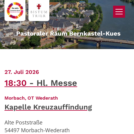
Zum Inhalt springen
Pastoraler Raum Bernkastel-Kues
:
27. Juli 2026
18:30
Hl. Messe
:
Morbach, OT Wederath
Kapelle Kreuzauffindung
Alte Poststraße
54497
Morbach-Wederath