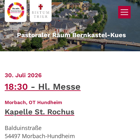
Zum Inhalt springen
Pastoraler Raum Bernkastel-Kues
:
30. Juli 2026
18:30
Hl. Messe
:
Morbach, OT Hundheim
Kapelle St. Rochus
Balduinstraße
54497
Morbach-Hundheim