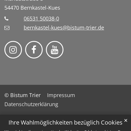
54470
Bernkastel-Kues
06531 50038-0
bernkastel-kues@bistum-trier.de
© Bistum Trier
Impressum
Datenschutzerklärung
✕
Ihre Wahlmöglichkeiten bezüglich Cookies