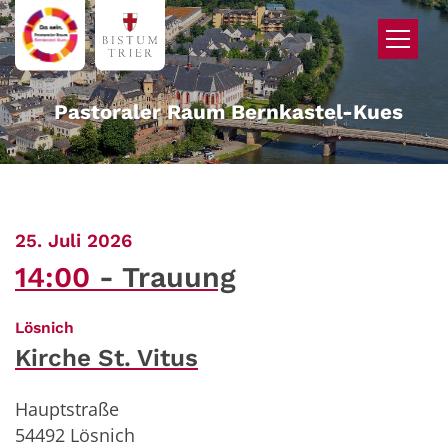
Zum Inhalt springen
Pastoraler Raum Bernkastel-Kues
:
25. Juli 2026
14:00
Trauung
:
Lösnich
Kirche St. Vitus
Hauptstraße
54492
Lösnich